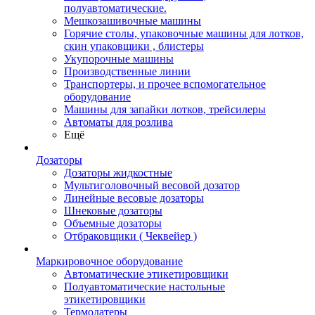
полуавтоматические.
Мешкозашивочные машины
Горячие столы, упаковочные машины для лотков,
скин упаковщики , блистеры
Укупорочные машины
Производственные линии
Транспортеры, и прочее вспомогательное
оборудование
Машины для запайки лотков, трейсилеры
Автоматы для розлива
Ещё
Дозаторы
Дозаторы жидкостные
Мультиголовочный весовой дозатор
Линейные весовые дозаторы
Шнековые дозаторы
Объемные дозаторы
Отбраковщики ( Чеквейер )
Маркировочное оборудование
Автоматические этикетировщики
Полуавтоматические настольные
этикетировщики
Термодатеры