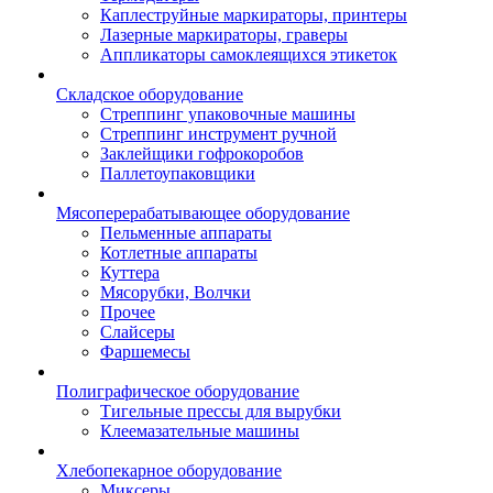
Каплеструйные маркираторы, принтеры
Лазерные маркираторы, граверы
Аппликаторы самоклеящихся этикеток
Складское оборудование
Стреппинг упаковочные машины
Стреппинг инструмент ручной
Заклейщики гофрокоробов
Паллетоупаковщики
Мясоперерабатывающее оборудование
Пельменные аппараты
Котлетные аппараты
Куттера
Мясорубки, Волчки
Прочее
Слайсеры
Фаршемесы
Полиграфическое оборудование
Тигельные прессы для вырубки
Клеемазательные машины
Хлебопекарное оборудование
Миксеры