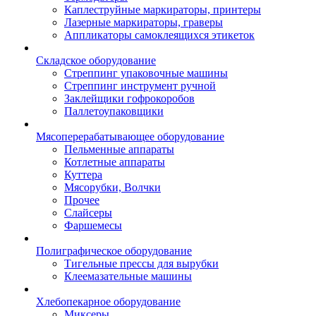
Каплеструйные маркираторы, принтеры
Лазерные маркираторы, граверы
Аппликаторы самоклеящихся этикеток
Складское оборудование
Стреппинг упаковочные машины
Стреппинг инструмент ручной
Заклейщики гофрокоробов
Паллетоупаковщики
Мясоперерабатывающее оборудование
Пельменные аппараты
Котлетные аппараты
Куттера
Мясорубки, Волчки
Прочее
Слайсеры
Фаршемесы
Полиграфическое оборудование
Тигельные прессы для вырубки
Клеемазательные машины
Хлебопекарное оборудование
Миксеры