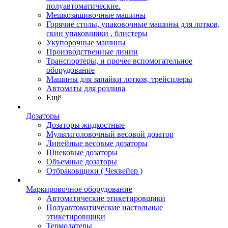
полуавтоматические.
Мешкозашивочные машины
Горячие столы, упаковочные машины для лотков,
скин упаковщики , блистеры
Укупорочные машины
Производственные линии
Транспортеры, и прочее вспомогательное
оборудование
Машины для запайки лотков, трейсилеры
Автоматы для розлива
Ещё
Дозаторы
Дозаторы жидкостные
Мультиголовочный весовой дозатор
Линейные весовые дозаторы
Шнековые дозаторы
Объемные дозаторы
Отбраковщики ( Чеквейер )
Маркировочное оборудование
Автоматические этикетировщики
Полуавтоматические настольные
этикетировщики
Термодатеры