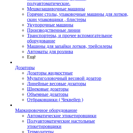
полуавтоматические.
Мешкозашивочные машины
Горячие столы, упаковочные машины для лотков,
скин упаковщики , блистеры
Укупорочные машины
Производственные линии
Транспортеры, и прочее вспомогательное
оборудование
Машины для запайки лотков, трейсилеры
Автоматы для розлива
Ещё
Дозаторы
Дозаторы жидкостные
Мультиголовочный весовой дозатор
Линейные весовые дозаторы
Шнековые дозаторы
Объемные дозаторы
Отбраковщики ( Чеквейер )
Маркировочное оборудование
Автоматические этикетировщики
Полуавтоматические настольные
этикетировщики
Термодатеры