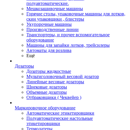
полуавтоматические.
Мешкозашивочные машины
Горячие столы, упаковочные машины для лотков,
скин упаковщики , блистеры
Укупорочные машины
Производственные линии
Транспортеры, и прочее вспомогательное
оборудование
Машины для запайки лотков, трейсилеры
Автоматы для розлива
Ещё
Дозаторы
Дозаторы жидкостные
Мультиголовочный весовой дозатор
Линейные весовые дозаторы
Шнековые дозаторы
Объемные дозаторы
Отбраковщики ( Чеквейер )
Маркировочное оборудование
Автоматические этикетировщики
Полуавтоматические настольные
этикетировщики
Термодатеры