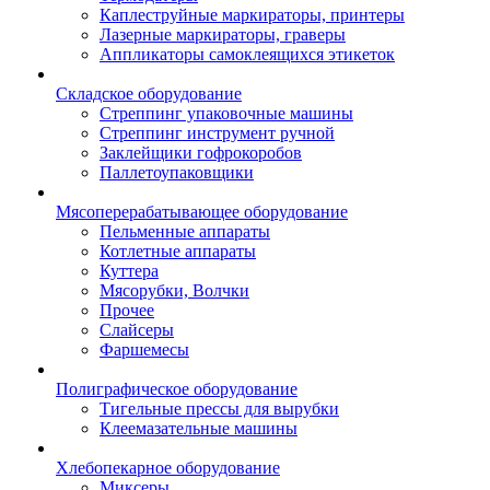
Каплеструйные маркираторы, принтеры
Лазерные маркираторы, граверы
Аппликаторы самоклеящихся этикеток
Складское оборудование
Стреппинг упаковочные машины
Стреппинг инструмент ручной
Заклейщики гофрокоробов
Паллетоупаковщики
Мясоперерабатывающее оборудование
Пельменные аппараты
Котлетные аппараты
Куттера
Мясорубки, Волчки
Прочее
Слайсеры
Фаршемесы
Полиграфическое оборудование
Тигельные прессы для вырубки
Клеемазательные машины
Хлебопекарное оборудование
Миксеры