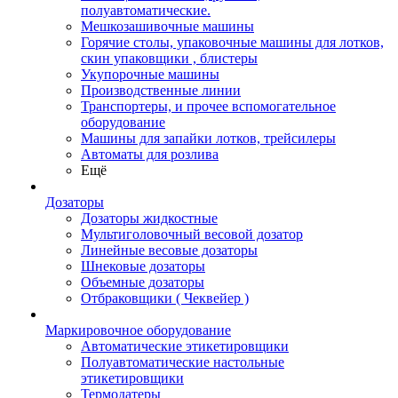
полуавтоматические.
Мешкозашивочные машины
Горячие столы, упаковочные машины для лотков,
скин упаковщики , блистеры
Укупорочные машины
Производственные линии
Транспортеры, и прочее вспомогательное
оборудование
Машины для запайки лотков, трейсилеры
Автоматы для розлива
Ещё
Дозаторы
Дозаторы жидкостные
Мультиголовочный весовой дозатор
Линейные весовые дозаторы
Шнековые дозаторы
Объемные дозаторы
Отбраковщики ( Чеквейер )
Маркировочное оборудование
Автоматические этикетировщики
Полуавтоматические настольные
этикетировщики
Термодатеры