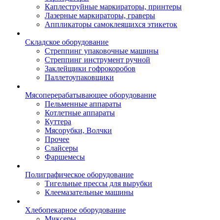
Каплеструйные маркираторы, принтеры
Лазерные маркираторы, граверы
Аппликаторы самоклеящихся этикеток
Складское оборудование
Стреппинг упаковочные машины
Стреппинг инструмент ручной
Заклейщики гофрокоробов
Паллетоупаковщики
Мясоперерабатывающее оборудование
Пельменные аппараты
Котлетные аппараты
Куттера
Мясорубки, Волчки
Прочее
Слайсеры
Фаршемесы
Полиграфическое оборудование
Тигельные прессы для вырубки
Клеемазательные машины
Хлебопекарное оборудование
Миксеры