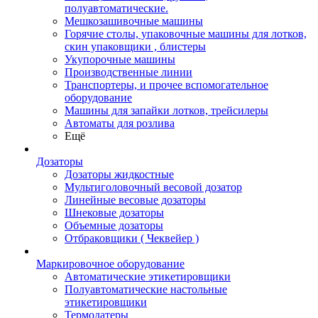
полуавтоматические.
Мешкозашивочные машины
Горячие столы, упаковочные машины для лотков,
скин упаковщики , блистеры
Укупорочные машины
Производственные линии
Транспортеры, и прочее вспомогательное
оборудование
Машины для запайки лотков, трейсилеры
Автоматы для розлива
Ещё
Дозаторы
Дозаторы жидкостные
Мультиголовочный весовой дозатор
Линейные весовые дозаторы
Шнековые дозаторы
Объемные дозаторы
Отбраковщики ( Чеквейер )
Маркировочное оборудование
Автоматические этикетировщики
Полуавтоматические настольные
этикетировщики
Термодатеры