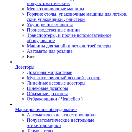
полуавтоматические.
Мешкозашивочные машины
Горячие столы, упаковочные машины для лотков,
скин упаковщики , блистеры
Укупорочные машины
Производственные линии
Транспортеры, и прочее вспомогательное
оборудование
Машины для запайки лотков, трейсилеры
Автоматы для розлива
Ещё
Дозаторы
Дозаторы жидкостные
Мультиголовочный весовой дозатор
Линейные весовые дозаторы
Шнековые дозаторы
Объемные дозаторы
Отбраковщики ( Чеквейер )
Маркировочное оборудование
Автоматические этикетировщики
Полуавтоматические настольные
этикетировщики
Термодатеры