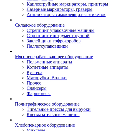
Каплеструйные маркираторы, принтеры
Лазерные маркираторы, граверы
Аппликаторы самоклеящихся этикеток
Складское оборудование
Стреппинг упаковочные машины
Стреппинг инструмент ручной
Заклейщики гофрокоробов
Паллетоупаковщики
Мясоперерабатывающее оборудование
Пельменные аппараты
Котлетные аппараты
Куттера
Мясорубки, Волчки
Прочее
Слайсеры
Фаршемесы
Полиграфическое оборудование
Тигельные прессы для вырубки
Клеемазательные машины
Хлебопекарное оборудование
Миксеры