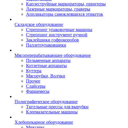
Каплеструйные маркираторы, принтеры
Лазерные маркираторы, граверы
Аппликаторы самоклеящихся этикеток
Складское оборудование
Стреппинг упаковочные машины
Стреппинг инструмент ручной
Заклейщики гофрокоробов
Паллетоупаковщики
Мясоперерабатывающее оборудование
Пельменные аппараты
Котлетные аппараты
Куттера
Мясорубки, Волчки
Прочее
Слайсеры
Фаршемесы
Полиграфическое оборудование
Тигельные прессы для вырубки
Клеемазательные машины
Хлебопекарное оборудование
Миксеры