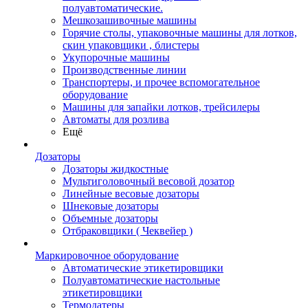
полуавтоматические.
Мешкозашивочные машины
Горячие столы, упаковочные машины для лотков,
скин упаковщики , блистеры
Укупорочные машины
Производственные линии
Транспортеры, и прочее вспомогательное
оборудование
Машины для запайки лотков, трейсилеры
Автоматы для розлива
Ещё
Дозаторы
Дозаторы жидкостные
Мультиголовочный весовой дозатор
Линейные весовые дозаторы
Шнековые дозаторы
Объемные дозаторы
Отбраковщики ( Чеквейер )
Маркировочное оборудование
Автоматические этикетировщики
Полуавтоматические настольные
этикетировщики
Термодатеры