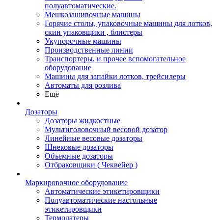
полуавтоматические.
Мешкозашивочные машины
Горячие столы, упаковочные машины для лотков,
скин упаковщики , блистеры
Укупорочные машины
Производственные линии
Транспортеры, и прочее вспомогательное
оборудование
Машины для запайки лотков, трейсилеры
Автоматы для розлива
Ещё
Дозаторы
Дозаторы жидкостные
Мультиголовочный весовой дозатор
Линейные весовые дозаторы
Шнековые дозаторы
Объемные дозаторы
Отбраковщики ( Чеквейер )
Маркировочное оборудование
Автоматические этикетировщики
Полуавтоматические настольные
этикетировщики
Термодатеры