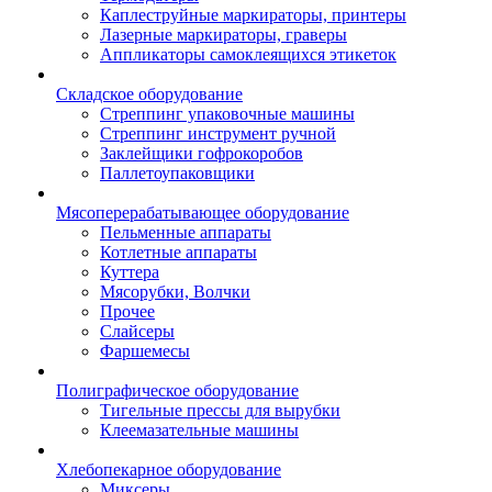
Каплеструйные маркираторы, принтеры
Лазерные маркираторы, граверы
Аппликаторы самоклеящихся этикеток
Складское оборудование
Стреппинг упаковочные машины
Стреппинг инструмент ручной
Заклейщики гофрокоробов
Паллетоупаковщики
Мясоперерабатывающее оборудование
Пельменные аппараты
Котлетные аппараты
Куттера
Мясорубки, Волчки
Прочее
Слайсеры
Фаршемесы
Полиграфическое оборудование
Тигельные прессы для вырубки
Клеемазательные машины
Хлебопекарное оборудование
Миксеры